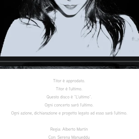
Titor è approdato.
Titor è l'ultimo.
Questo disco è “L'ultimo”.
Ogni concerto sarò l'ultimo.
Ogni azione, dichiarazione e progetto legato ad esso sarà l'ultimo.
Regia: Alberto Martin
Con: Serena Manueddu