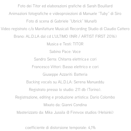
Foto dei Titor ed elaborazioni grafiche di Sarah Bouillard
Animazioni fotografiche e videoproiezioni di Manuele “Tuby” di Siro
Foto di scena di Gabriele “Ubrick” Munafò
Video registrato c/o Manifatture Musicali Recording Studio di Claudio Cattero
Brano: AL.D.LA dal cd L'ULTIMO (INRI / ARTIST FIRST 2016)
Musica e Testi: TITOR
Sabino Pace: Voce
Sandro Serra: Chitarra elettrica e cori
Francesco Vittori: Basso elettrico e cori
Giuseppe Azzariti: Batteria
Backing vocals su AL.D.LA: Serena Manueddu
Registrato presso lo studio: 211 db (Torino).
Registrazione, editing e produzione artistica: Dario Colombo
Mixato da: Gianni Condina
Masterizzato da: Mika Jussila @ Finnvox studios (Helsinki)
coefficiente di distorsione temporale: 4,1%